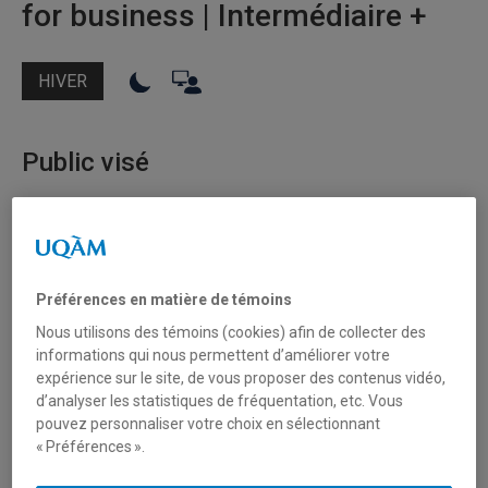
for business | Intermédiaire +
HIVER
Public visé
Particuliers
Étudiants
Professionnels
Préférences en matière de témoins
Nous utilisons des témoins (cookies) afin de collecter des
Niveaux offerts*
informations qui nous permettent d’améliorer votre
expérience sur le site, de vous proposer des contenus vidéo,
Intermédiaire B1
d’analyser les statistiques de fréquentation, etc. Vous
pouvez personnaliser votre choix en sélectionnant
Intermédiaire supérieur B2
« Préférences ».
*test de classement obligatoire