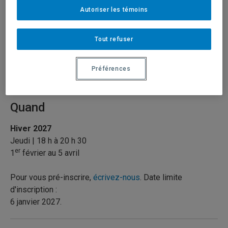
Autoriser les témoins
Formule de cours
Tout refuser
Hybride
12 participants maximum
Préférences
Quand
Hiver 2027
Jeudi | 18 h à 20 h 30
er
1
février au 5 avril
Pour vous pré-inscrire,
écrivez-nous
. Date limite
d'inscription :
6 janvier 2027.