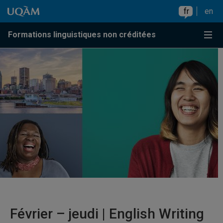
Accéder au contenu
Accéder au menu principal
Accéder à la recherche
Accéder au contenu
Accéder au menu principal
fr
en
Menu
Formations linguistiques non créditées
Février – jeudi | English Writing