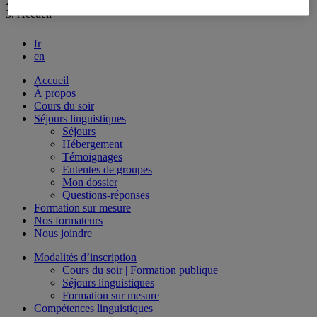
Formations linguistiques non créditées
Accueil
fr
en
Accueil
À propos
Cours du soir
Séjours linguistiques
Séjours
Hébergement
Témoignages
Ententes de groupes
Mon dossier
Questions-réponses
Formation sur mesure
Nos formateurs
Nous joindre
Modalités d’inscription
Cours du soir | Formation publique
Séjours linguistiques
Formation sur mesure
Compétences linguistiques