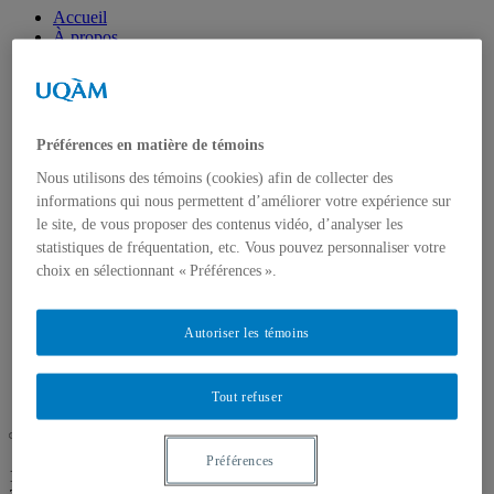
Accueil
À propos
Cours du soir
Séjours linguistiques
Séjours
Hébergement
Témoignages
Préférences en matière de témoins
Ententes de groupes
Mon dossier
Nous utilisons des témoins (cookies) afin de collecter des
Questions-réponses
informations qui nous permettent d’améliorer votre expérience sur
Formation sur mesure
le site, de vous proposer des contenus vidéo, d’analyser les
Nos formateurs
statistiques de fréquentation, etc. Vous pouvez personnaliser votre
Nous joindre
choix en sélectionnant « Préférences ».
Modalités d’inscription
Cours du soir | Formation publique
Séjours linguistiques
Autoriser les témoins
Formation sur mesure
Compétences linguistiques
S’inscrire
Tout refuser
Préférences
UQAM