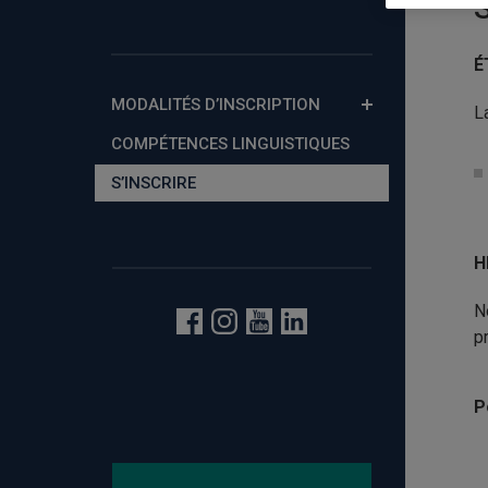
S
É
MODALITÉS D’INSCRIPTION
L
COMPÉTENCES LINGUISTIQUES
S’INSCRIRE
H
N
p
P