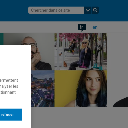
fr
en
permettent
nalyser les
ctionnant
 refuser