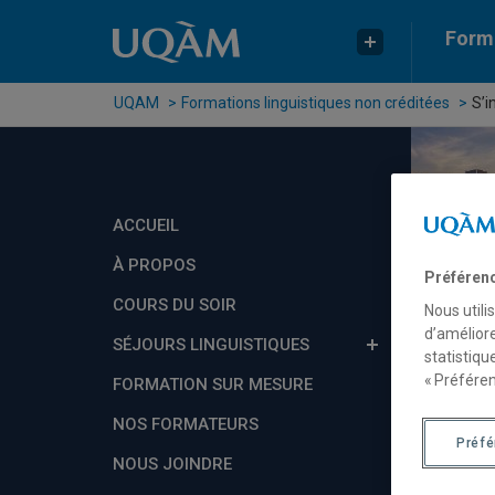
Accéder au contenu
Accéder au menu principal
Accéder à la recherche
Forma
UQAM
Formations linguistiques non créditées
S’i
ACCUEIL
À PROPOS
Préféren
COURS DU SOIR
Nous utili
d’améliore
SÉJOURS LINGUISTIQUES
statistiqu
« Préféren
FORMATION SUR MESURE
NOS FORMATEURS
Préf
NOUS JOINDRE