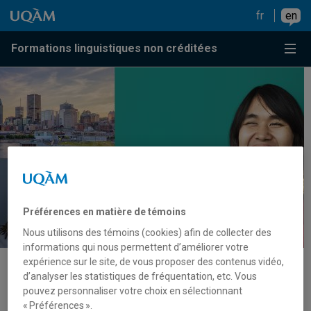
Go to content
Go to main menu
Go to search
Go to content
Go to main menu
fr
en
Menu
Formations linguistiques non créditées
Préférences en matière de témoins
Nous utilisons des témoins (cookies) afin de collecter des
informations qui nous permettent d’améliorer votre
expérience sur le site, de vous proposer des contenus vidéo,
d’analyser les statistiques de fréquentation, etc. Vous
pouvez personnaliser votre choix en sélectionnant
Contact us
« Préférences ».