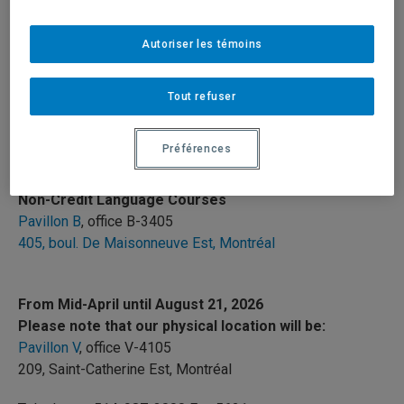
Postal Address
Autoriser les témoins
Non-Credit Language Courses
Pavillon B
, Local B-3405
UQAM
Tout refuser
Case postale 8888, Suc. Centre-ville
Montréal (Québec) – Canada – H3C 3P8
Préférences
Physical Location
Non-Credit Language Courses
Pavillon B
, office B-3405
405, boul. De Maisonneuve Est, Montréal
From Mid-April until August 21,
2026
Please note that our physical location will be:
Pavillon V
, office V-4105
209, Saint-Catherine Est, Montréal